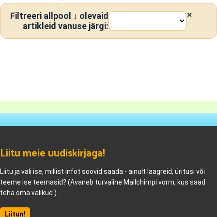
Filtreeri allpool ↓ olevaid
artikleid vanuse järgi:
Liitu meie uudiskirjaga!
Liitu ja vali ise, millist infot soovid saada - ainult laagreid, üritusi või
teeme ise teemasid? (Avaneb turvaline Mailchimpi vorm, kus saad
teha oma valikud.)
Liitun!