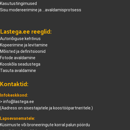
Kasutustingimused
Sisu modereerimine ja ...avaldamisprotsess
Lastega.ee reeglid:
Autoriõiguse kehtivus
Kopeerimine ja levitamine
Mõisted ja definitsioonid
Fotode avaldamine
Kooskõla seadustega
Tasuta avaldamine
Kontaktid:
Infokeskkond:
>
info@lastega.ee
(Aadress on sisestajatele ja koostööpartneritele.)
Lapsevanematele:
Küsimuste või broneeringute korral palun pöördu