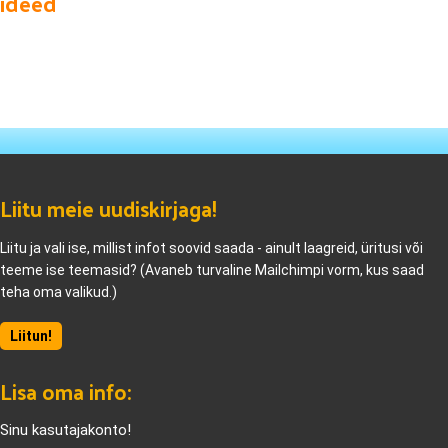
ideed
Liitu meie uudiskirjaga!
Liitu ja vali ise, millist infot soovid saada - ainult laagreid, üritusi või
teeme ise teemasid? (Avaneb turvaline Mailchimpi vorm, kus saad
teha oma valikud.)
Liitun!
Lisa oma info:
Sinu kasutajakonto!