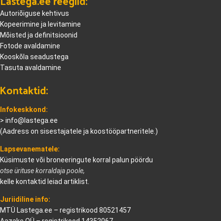
Lastega.ee reeglid:
Autoriõiguse kehtivus
Kopeerimine ja levitamine
Mõisted ja definitsioonid
Fotode avaldamine
Kooskõla seadustega
Tasuta avaldamine
Kontaktid:
Infokeskkond:
>
info@lastega.ee
(Aadress on sisestajatele ja koostööpartneritele.)
Lapsevanematele:
Küsimuste või broneeringute korral palun pöördu
otse ürituse korraldaja poole,
kelle kontaktid leiad artiklist.
Juriidiline info:
MTÜ Lastega.ee – registrikood 80521457