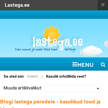
≡
Lastega.ee
MENU
Sa oled siin:
Esileht
Kasulik info||Mida veel?
Muuda artiklivalikut:
Blogi lastega peredele – kasulikud lood ja