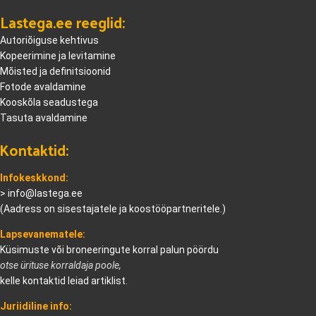
Lastega.ee reeglid:
Autoriõiguse kehtivus
Kopeerimine ja levitamine
Mõisted ja definitsioonid
Fotode avaldamine
Kooskõla seadustega
Tasuta avaldamine
Kontaktid:
Infokeskkond:
>
info@lastega.ee
(Aadress on sisestajatele ja koostööpartneritele.)
Lapsevanematele:
Küsimuste või broneeringute korral palun pöördu
otse ürituse korraldaja poole,
kelle kontaktid leiad artiklist.
Juriidiline info: