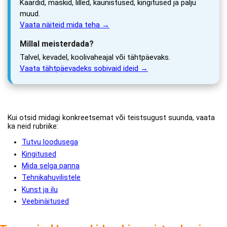
Kaardid, maskid, lilled, kaunistused, kingitused ja palju
muud.
Vaata näiteid mida teha →
Millal meisterdada?
Talvel, kevadel, koolivaheajal või tähtpäevaks.
Vaata tähtpäevadeks sobivaid ideid →
Kui otsid midagi konkreetsemat või teistsugust suunda, vaata
ka neid rubriike:
Tutvu loodusega
Kingitused
Mida selga panna
Tehnikahuvilistele
Kunst ja ilu
Veebinäitused