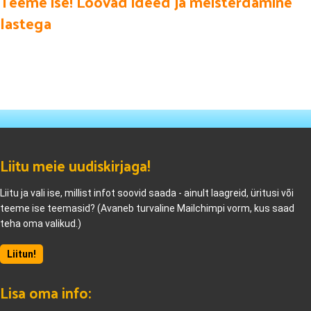
Teeme ise! Loovad ideed ja meisterdamine
lastega
Liitu meie uudiskirjaga!
Liitu ja vali ise, millist infot soovid saada - ainult laagreid, üritusi või
teeme ise teemasid? (Avaneb turvaline Mailchimpi vorm, kus saad
teha oma valikud.)
Liitun!
Lisa oma info: