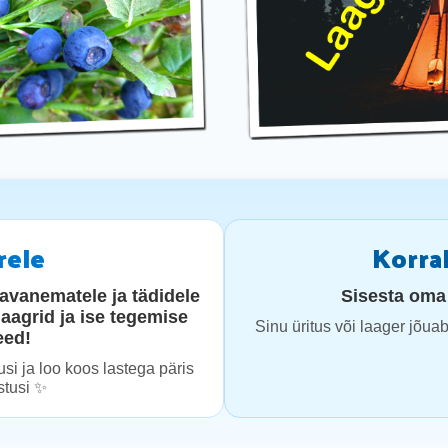
rele
Korral
vanematele ja tädidele
Sisesta oma 
laagrid ja ise tegemise
Sinu üritus või laager jõua
eed!
si ja loo koos lastega päris
stusi ✨