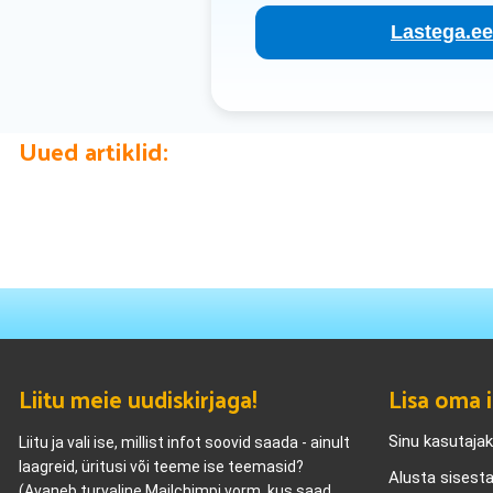
Lastega.ee 
Uued artiklid:
Liitu meie uudiskirjaga!
Lisa oma i
Sinu kasutaja
Liitu ja vali ise, millist infot soovid saada - ainult
laagreid, üritusi või teeme ise teemasid?
Alusta sisest
(Avaneb turvaline Mailchimpi vorm, kus saad