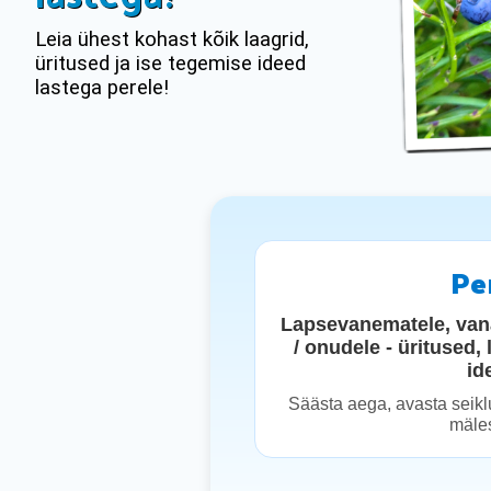
Leia ühest kohast kõik laagrid,
üritused ja ise tegemise ideed
lastega perele!
Pe
Lapsevanematele, vana
/ onudele - üritused, 
id
Säästa aega, avasta seiklu
mäle