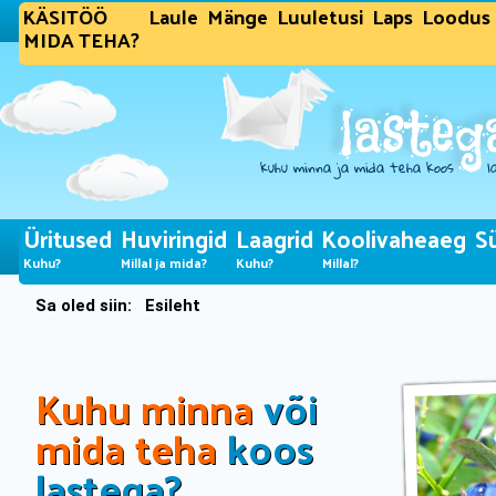
KÄSITÖÖ
Laule
Mänge
Luuletusi
Laps
Loodus
MIDA TEHA?
Üritused
Huviringid
Laagrid
Koolivaheaeg
S
Kuhu?
Millal ja mida?
Kuhu?
Millal?
Sa oled siin:
Esileht
Kuhu minna
või
mida teha
koos
lastega?