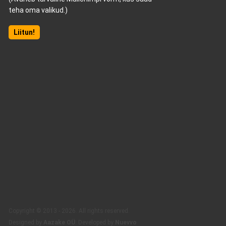
teha oma valikud.)
Liitun!
Copyright © 2013 - 2026. All rights reserved.
Designed by
Aazake OÜ
. Developed by
Nuevvo