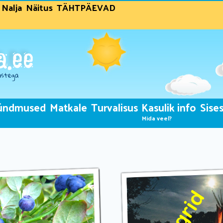
Nalja
Näitus
TÄHTPÄEVAD
ündmused
Matkale
Turvalisus
Kasulik info
Sises
Mida veel?