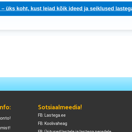
– üks koht, kust leiad kõik ideed ja seiklused laste
nfo:
Sotsiaalmeedia!
FB: Lastega.ee
konto!
FB: Koolivaheag
amist!
FB: Üritused lastele ja lastega peredele