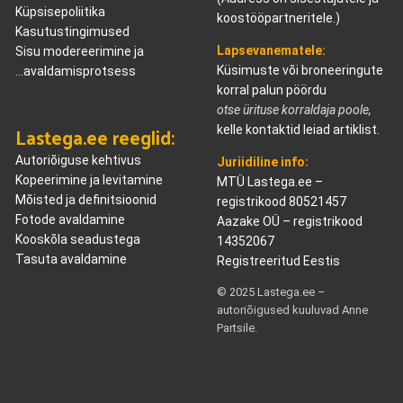
Küpsisepoliitika
koostööpartneritele.)
Kasutustingimused
Lapsevanematele:
Sisu modereerimine ja
Küsimuste või broneeringute
...avaldamisprotsess
korral palun pöördu
otse ürituse korraldaja poole,
Lastega.ee reeglid:
kelle kontaktid leiad artiklist.
Autoriõiguse kehtivus
Juriidiline info:
Kopeerimine ja levitamine
MTÜ Lastega.ee –
Mõisted ja definitsioonid
registrikood 80521457
Fotode avaldamine
Aazake OÜ – registrikood
Kooskõla seadustega
14352067
Tasuta avaldamine
Registreeritud Eestis
© 2025 Lastega.ee –
autoriõigused kuuluvad Anne
Partsile.