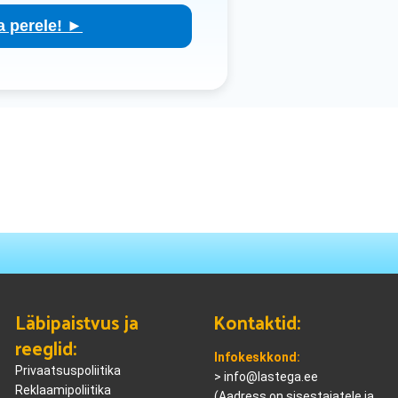
ga perele! ►
Läbipaistvus ja
Kontaktid:
reeglid:
Infokeskkond:
Privaatsuspoliitika
>
info@lastega.ee
Reklaamipoliitika
(Aadress on sisestajatele ja