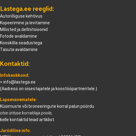
Lastega.ee reeglid:
Autoriõiguse kehtivus
Kopeerimine ja levitamine
Mõisted ja definitsioonid
Fotode avaldamine
Kooskõla seadustega
Tasuta avaldamine
Kontaktid:
Infokeskkond:
>
info@lastega.ee
(Aadress on sisestajatele ja koostööpartneritele.)
Lapsevanematele:
Küsimuste või broneeringute korral palun pöördu
otse ürituse korraldaja poole,
kelle kontaktid leiad artiklist.
Juriidiline info: