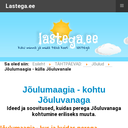
≡
≡
Kuhu minna lastega:
Lastega.ee
Sa oled siin:
Esileht
TÄHTPÄEVAD:
Jõulud
Jõulumaagia - külla Jõuluvanale
Jõulumaagia - kohtu
Jõuluvanaga
Ideed ja soovitused, kuidas perega Jõuluvanaga
kohtumine eriliseks muuta.
Jõulumaagia - kus ja kuidas perega