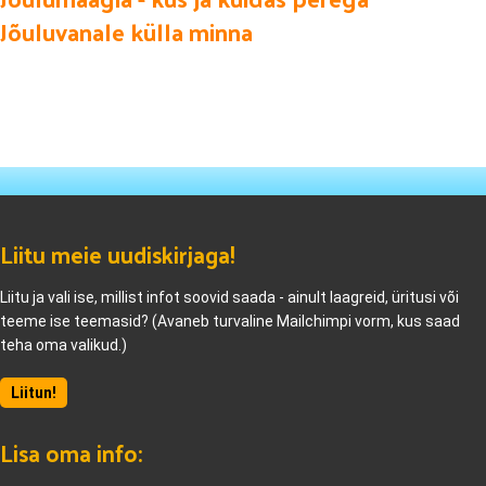
Jõuluvanale külla minna
Liitu meie uudiskirjaga!
Liitu ja vali ise, millist infot soovid saada - ainult laagreid, üritusi või
teeme ise teemasid? (Avaneb turvaline Mailchimpi vorm, kus saad
teha oma valikud.)
Liitun!
Lisa oma info: