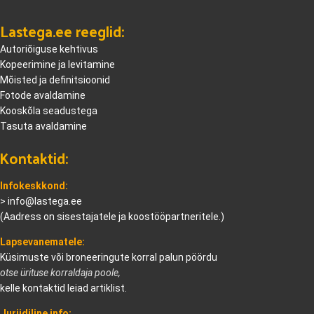
Lastega.ee reeglid:
Autoriõiguse kehtivus
Kopeerimine ja levitamine
Mõisted ja definitsioonid
Fotode avaldamine
Kooskõla seadustega
Tasuta avaldamine
Kontaktid:
Infokeskkond:
>
info@lastega.ee
(Aadress on sisestajatele ja koostööpartneritele.)
Lapsevanematele:
Küsimuste või broneeringute korral palun pöördu
otse ürituse korraldaja poole,
kelle kontaktid leiad artiklist.
Juriidiline info: