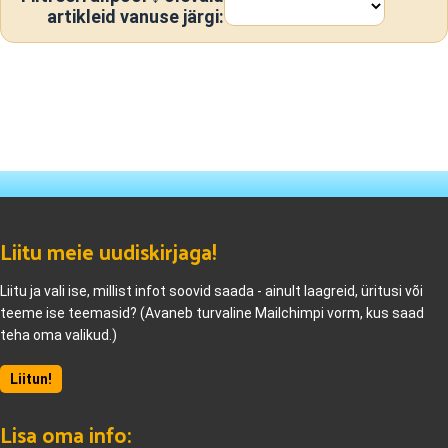
artikleid vanuse järgi:
Liitu meie uudiskirjaga!
Liitu ja vali ise, millist infot soovid saada - ainult laagreid, üritusi või
teeme ise teemasid? (Avaneb turvaline Mailchimpi vorm, kus saad
teha oma valikud.)
Liitun!
Lisa oma info: