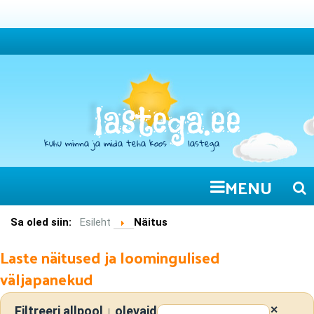
MENU
Sa oled siin:
Esileht
Näitus
Laste näitused ja loomingulised
väljapanekud
Filtreeri allpool ↓ olevaid