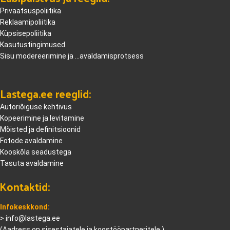
Privaatsuspoliitika
Reklaamipoliitika
Küpsisepoliitika
Kasutustingimused
Sisu modereerimine ja ...avaldamisprotsess
Lastega.ee reeglid:
Autoriõiguse kehtivus
Kopeerimine ja levitamine
Mõisted ja definitsioonid
Fotode avaldamine
Kooskõla seadustega
Tasuta avaldamine
Kontaktid:
Infokeskkond:
>
info@lastega.ee
(Aadress on sisestajatele ja koostööpartneritele.)