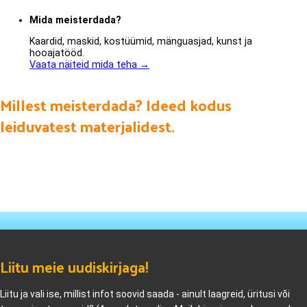
Mida meisterdada?
Kaardid, maskid, kostüümid, mänguasjad, kunst ja
hooajatööd.
Vaata näiteid mida teha →
Millest meisterdada? Ideed kodus
leiduvatest materjalidest.
Liitu meie uudiskirjaga!
Liitu ja vali ise, millist infot soovid saada - ainult laagreid, üritusi või