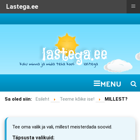
≡
≡
Kuhu minna lastega:
Lastega.ee
MENU
Sa oled siin:
Esileht
Teeme kõike ise!
MILLEST?
Tee oma valik ja vali, millest meisterdada soovid.
Täpsusta valikuid: