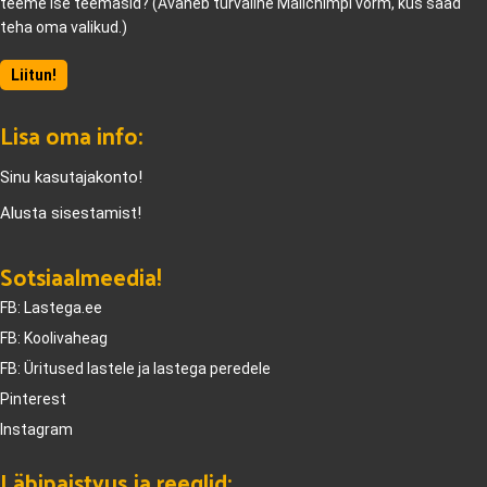
teeme ise teemasid? (Avaneb turvaline Mailchimpi vorm, kus saad
teha oma valikud.)
Liitun!
Lisa oma info:
Sinu kasutajakonto!
Alusta sisestamist!
Sotsiaalmeedia!
FB: Lastega.ee
FB: Koolivaheag
FB: Üritused lastele ja lastega peredele
Pinterest
Instagram
Läbipaistvus ja reeglid: