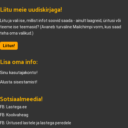
Liitu meie uudiskirjaga!
Liitu ja vali ise, millist infot soovid saada - ainult laagreid, üritusi või
teeme ise teemasid? (Avaneb turvaline Mailchimpi vorm, kus saad
teha oma valikud.)
Liitun!
Lisa oma info:
Sinu kasutajakonto!
Alusta sisestamist!
Sotsiaalmeedia!
FB: Lastega.ee
FB: Koolivaheag
FB: Üritused lastele ja lastega peredele