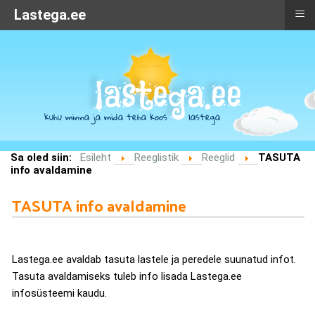
≡
Lastega.ee
Sa oled siin:
Esileht
Reeglistik
Reeglid
TASUTA
info avaldamine
TASUTA info avaldamine
Lastega.ee avaldab tasuta lastele ja peredele suunatud infot.
Tasuta avaldamiseks tuleb info lisada Lastega.ee
infosüsteemi kaudu.