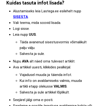
Kuidas tasuta infot lisada?
Alustamiseks leia Lastega.ee esilehelt nupp
SISESTA
.
Vali teema, mida soovid lisada.
Logi sisse.
Leia nupp
UUS
.
Täida avanenud sisestusvormis võimalikult
palju välju.
Salvesta ja sule.
Nupu
AVA
alt näed oma tulevast artiklit.
Ava artikkel uuesti, klikkides pealkirjal.
Vajadusel muuda ja täienda infot.
Kui info on avaldamiseks valmis, muuda
artikli etapp olekusse
VALMIS
.
Salvesta ja sule artikkel lõplikult.
Seejärel jälgi oma e-posti.
Saadame e-postile teavituse avaldamise kohta või