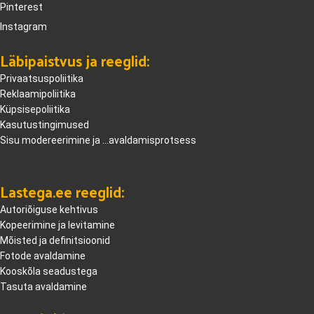
Pinterest
Instagram
Läbipaistvus ja reeglid:
Privaatsuspoliitika
Reklaamipoliitika
Küpsisepoliitika
Kasutustingimused
Sisu modereerimine ja ...avaldamisprotsess
Lastega.ee reeglid:
Autoriõiguse kehtivus
Kopeerimine ja levitamine
Mõisted ja definitsioonid
Fotode avaldamine
Kooskõla seadustega
Tasuta avaldamine