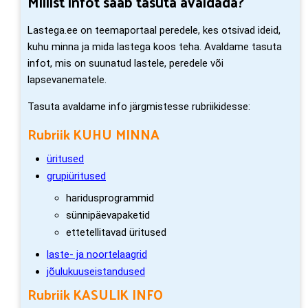
Millist infot saab tasuta avaldada?
Lastega.ee on teemaportaal peredele, kes otsivad ideid,
kuhu minna ja mida lastega koos teha. Avaldame tasuta
infot, mis on suunatud lastele, peredele või
lapsevanematele.
Tasuta avaldame info järgmistesse rubriikidesse:
Rubriik KUHU MINNA
üritused
grupiüritused
haridusprogrammid
sünnipäevapaketid
ettetellitavad üritused
laste- ja noortelaagrid
jõulukuuseistandused
Rubriik KASULIK INFO