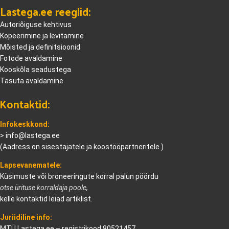
Lastega.ee reeglid:
Autoriõiguse kehtivus
Kopeerimine ja levitamine
Mõisted ja definitsioonid
Fotode avaldamine
Kooskõla seadustega
Tasuta avaldamine
Kontaktid:
Infokeskkond:
>
info@lastega.ee
(Aadress on sisestajatele ja koostööpartneritele.)
Lapsevanematele:
Küsimuste või broneeringute korral palun pöördu
otse ürituse korraldaja poole,
kelle kontaktid leiad artiklist.
Juriidiline info:
MTÜ Lastega.ee – registrikood 80521457