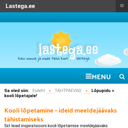
≡
≡
Kuhu minna lastega:
Lastega.ee
MENU
Sa oled siin:
Esileht
TÄHTPÄEVAD:
Lõpupidu =
kooli lõpetajale!
Kooli lõpetamine – ideid meeldejäävaks
tähistamiseks
Siit leiad inspiratsiooni kooli lõpetamise meeldejäävaks