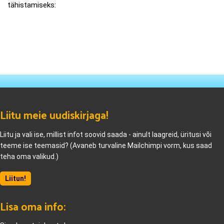
tähistamiseks:
Liitu meie uudiskirjaga!
Liitu ja vali ise, millist infot soovid saada - ainult laagreid, üritusi või
teeme ise teemasid? (Avaneb turvaline Mailchimpi vorm, kus saad
teha oma valikud.)
Liitun!
Lisa oma info: