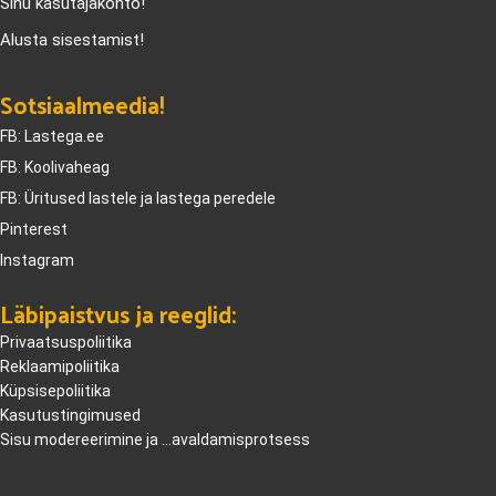
Sinu kasutajakonto!
Alusta sisestamist!
Sotsiaalmeedia!
FB: Lastega.ee
FB: Koolivaheag
FB: Üritused lastele ja lastega peredele
Pinterest
Instagram
Läbipaistvus ja reeglid:
Privaatsuspoliitika
Reklaamipoliitika
Küpsisepoliitika
Kasutustingimused
Sisu modereerimine ja ...avaldamisprotsess