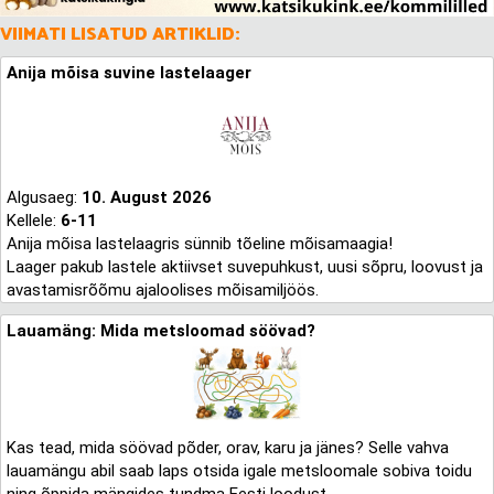
VIIMATI LISATUD ARTIKLID:
Anija mõisa suvine lastelaager
Algusaeg:
10. August 2026
Kellele:
6-11
Anija mõisa lastelaagris sünnib tõeline mõisamaagia!
Laager pakub lastele aktiivset suvepuhkust, uusi sõpru, loovust ja
avastamisrõõmu ajaloolises mõisamiljöös.
Lauamäng: Mida metsloomad söövad?
Kas tead, mida söövad põder, orav, karu ja jänes? Selle vahva
lauamängu abil saab laps otsida igale metsloomale sobiva toidu