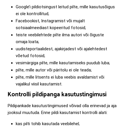
Google’i pildiotsingust leitud pilte, mille kasutusõigus
ei ole kontrollitud;
Facebookist, Instagramist või mujalt
sotsiaalmeediast kopeeritud fotosid;
teiste veebilehtede pilte ilma autori või õiguste
omaja loata;
uudisteportaalidest, ajakirjadest või ajalehtedest
võetud fotosid;
vesimärgiga pilte, mille kasutamiseks puudub luba;
pilte, mille autor või päritolu ei ole teada;
pilte, mille litsents ei luba veebis avaldamist või
vajalikul viisil kasutamist.
Kontrolli pildipanga kasutustingimusi
Pildipankade kasutustingimused võivad olla erinevad ja aja
jooksul muutuda. Enne pildi kasutamist kontrolli alati:
kas pilti tohib kasutada veebilehel;