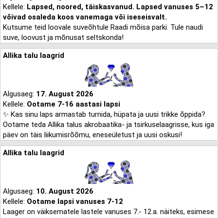
Kellele:
Lapsed, noored, täiskasvanud. Lapsed vanuses 5–12
võivad osaleda koos vanemaga või iseseisvalt.
Kutsume teid loovale suveõhtule Raadi mõisa parki. Tule naudi
suve, loovust ja mõnusat seltskonda!
Allika talu laagrid
Algusaeg:
17. August 2026
Kellele:
Ootame 7-16 aastasi lapsi
✨ Kas sinu laps armastab turnida, hüpata ja uusi trikke õppida?
Ootame teda Allika talus akrobaatika- ja tsirkuselaagrisse, kus iga
päev on täis liikumisrõõmu, eneseületust ja uusi oskusi!
Allika talu laagrid
Algusaeg:
10. August 2026
Kellele:
Ootame lapsi vanuses 7-12
Laager on väiksematele lastele vanuses 7.- 12.a. näiteks, esimese