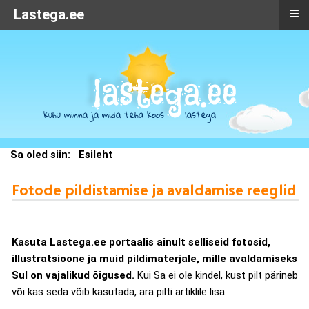
≡
Lastega.ee
Sa oled siin:
Esileht
Fotode pildistamise ja avaldamise reeglid
Kasuta Lastega.ee portaalis ainult selliseid fotosid,
illustratsioone ja muid pildimaterjale, mille avaldamiseks
Sul on vajalikud õigused.
Kui Sa ei ole kindel, kust pilt pärineb
või kas seda võib kasutada, ära pilti artiklile lisa.