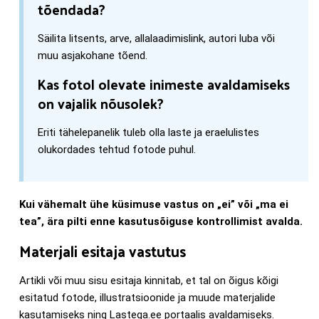
tõendada?
Säilita litsents, arve, allalaadimislink, autori luba või
muu asjakohane tõend.
Kas fotol olevate inimeste avaldamiseks
on vajalik nõusolek?
Eriti tähelepanelik tuleb olla laste ja eraelulistes
olukordades tehtud fotode puhul.
Kui vähemalt ühe küsimuse vastus on „ei” või „ma ei
tea”, ära pilti enne kasutusõiguse kontrollimist avalda.
Materjali esitaja vastutus
Artikli või muu sisu esitaja kinnitab, et tal on õigus kõigi
esitatud fotode, illustratsioonide ja muude materjalide
kasutamiseks ning Lastega.ee portaalis avaldamiseks.