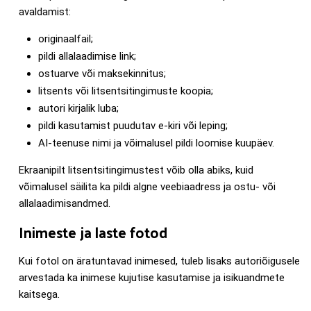
avaldamist:
originaalfail;
pildi allalaadimise link;
ostuarve või maksekinnitus;
litsents või litsentsitingimuste koopia;
autori kirjalik luba;
pildi kasutamist puudutav e-kiri või leping;
AI-teenuse nimi ja võimalusel pildi loomise kuupäev.
Ekraanipilt litsentsitingimustest võib olla abiks, kuid
võimalusel säilita ka pildi algne veebiaadress ja ostu- või
allalaadimisandmed.
Inimeste ja laste fotod
Kui fotol on äratuntavad inimesed, tuleb lisaks autoriõigusele
arvestada ka inimese kujutise kasutamise ja isikuandmete
kaitsega.