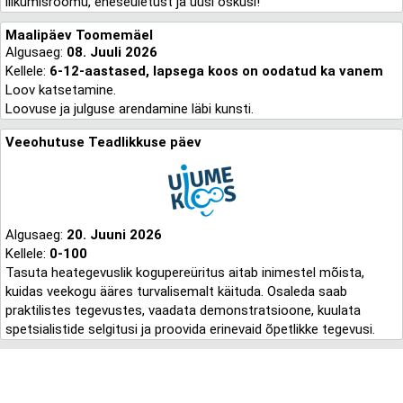
liikumisrõõmu, eneseületust ja uusi oskusi!
Maalipäev Toomemäel
Algusaeg:
08. Juuli 2026
Kellele:
6-12-aastased, lapsega koos on oodatud ka vanem
Loov katsetamine.
Loovuse ja julguse arendamine läbi kunsti.
Veeohutuse Teadlikkuse päev
Algusaeg:
20. Juuni 2026
Kellele:
0-100
Tasuta heategevuslik kogupereüritus aitab inimestel mõista,
kuidas veekogu ääres turvalisemalt käituda. Osaleda saab
praktilistes tegevustes, vaadata demonstratsioone, kuulata
spetsialistide selgitusi ja proovida erinevaid õpetlikke tegevusi.