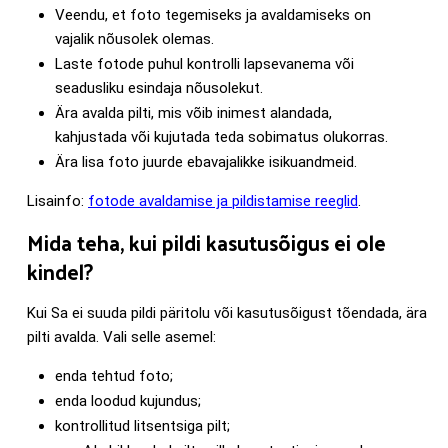
Veendu, et foto tegemiseks ja avaldamiseks on
vajalik nõusolek olemas.
Laste fotode puhul kontrolli lapsevanema või
seadusliku esindaja nõusolekut.
Ära avalda pilti, mis võib inimest alandada,
kahjustada või kujutada teda sobimatus olukorras.
Ära lisa foto juurde ebavajalikke isikuandmeid.
Lisainfo:
fotode avaldamise ja pildistamise reeglid
.
Mida teha, kui pildi kasutusõigus ei ole
kindel?
Kui Sa ei suuda pildi päritolu või kasutusõigust tõendada, ära
pilti avalda. Vali selle asemel:
enda tehtud foto;
enda loodud kujundus;
kontrollitud litsentsiga pilt;