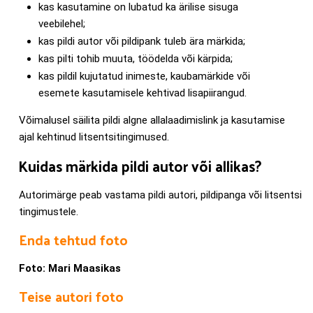
kas kasutamine on lubatud ka ärilise sisuga
veebilehel;
kas pildi autor või pildipank tuleb ära märkida;
kas pilti tohib muuta, töödelda või kärpida;
kas pildil kujutatud inimeste, kaubamärkide või
esemete kasutamisele kehtivad lisapiirangud.
Võimalusel säilita pildi algne allalaadimislink ja kasutamise
ajal kehtinud litsentsitingimused.
Kuidas märkida pildi autor või allikas?
Autorimärge peab vastama pildi autori, pildipanga või litsentsi
tingimustele.
Enda tehtud foto
Foto: Mari Maasikas
Teise autori foto