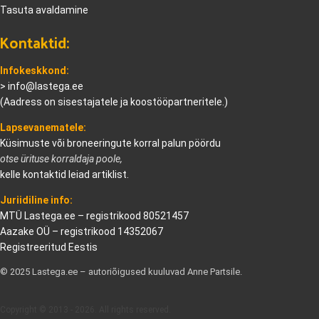
Tasuta avaldamine
Kontaktid:
Infokeskkond:
>
info@lastega.ee
(Aadress on sisestajatele ja koostööpartneritele.)
Lapsevanematele:
Küsimuste või broneeringute korral palun pöördu
otse ürituse korraldaja poole,
kelle kontaktid leiad artiklist.
Juriidiline info:
MTÜ Lastega.ee – registrikood 80521457
Aazake OÜ – registrikood 14352067
Registreeritud Eestis
© 2025 Lastega.ee – autoriõigused kuuluvad Anne Partsile.
Copyright © 2013 - 2026. All rights reserved.