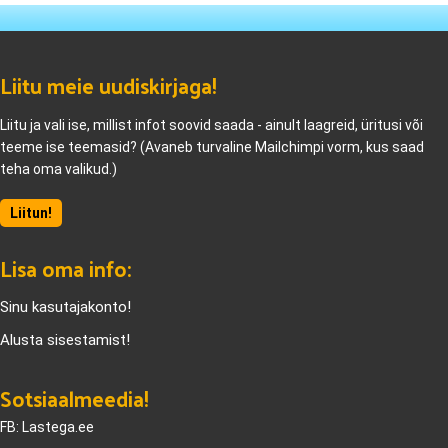
Liitu meie uudiskirjaga!
Liitu ja vali ise, millist infot soovid saada - ainult laagreid, üritusi või
teeme ise teemasid? (Avaneb turvaline Mailchimpi vorm, kus saad
teha oma valikud.)
Liitun!
Lisa oma info:
Sinu kasutajakonto!
Alusta sisestamist!
Sotsiaalmeedia!
FB: Lastega.ee