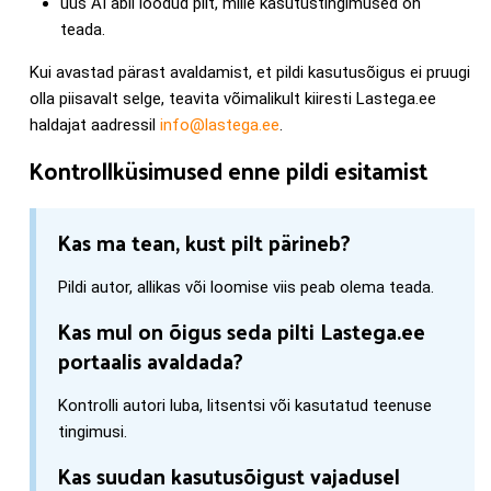
uus AI abil loodud pilt, mille kasutustingimused on
teada.
Kui avastad pärast avaldamist, et pildi kasutusõigus ei pruugi
olla piisavalt selge, teavita võimalikult kiiresti Lastega.ee
haldajat aadressil
info@lastega.ee
.
Kontrollküsimused enne pildi esitamist
Kas ma tean, kust pilt pärineb?
Pildi autor, allikas või loomise viis peab olema teada.
Kas mul on õigus seda pilti Lastega.ee
portaalis avaldada?
Kontrolli autori luba, litsentsi või kasutatud teenuse
tingimusi.
Kas suudan kasutusõigust vajadusel