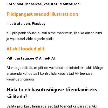
Foto: Mari Maasikas, kasutatud autori loal
Pildipangast saadud illustratsioon
Illustratsioon: Pixabay
Kui pildipank nõuab autori nime märkimist, lisa ka autori nimi
ja vajadusel viide algsele pildile.
AI abil loodud pilt
Pilt: Lastega.ee © AnneP AI
AI-märge näitab, et pilt on valminud tehisintellekti abil. Märge
ei asenda kohustust kontrollida kasutatud AI-teenuse
kasutustingimusi.
Mida tuleb kasutusõiguse tõendamiseks
säilitada?
Säilita pildi kasutamisega seotud tõendid ka pärast artikli