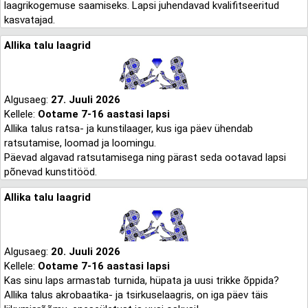
laagrikogemuse saamiseks. Lapsi juhendavad kvalifitseeritud
kasvatajad.
Allika talu laagrid
Algusaeg:
27. Juuli 2026
Kellele:
Ootame 7-16 aastasi lapsi
Allika talus ratsa- ja kunstilaager, kus iga päev ühendab
ratsutamise, loomad ja loomingu.
Päevad algavad ratsutamisega ning pärast seda ootavad lapsi
põnevad kunstitööd.
Allika talu laagrid
Algusaeg:
20. Juuli 2026
Kellele:
Ootame 7-16 aastasi lapsi
Kas sinu laps armastab turnida, hüpata ja uusi trikke õppida?
Allika talus akrobaatika- ja tsirkuselaagris, on iga päev täis