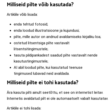
Milliseid pilte võib kasutada?
Artiklile võib lisada:
enda tehtud fotosid;
enda loodud illustratsioone ja kujundusi;
pilte, mille autor on andnud avaldamiseks kirjaliku loa;
ostetud litsentsiga pilte vastavalt
litsentsitingimustele;
tasuta pildipankadest saadud pilte vastavalt nende
kasutustingimustele;
AI abil loodud pilte, kui kasutatud teenuse
tingimused lubavad neid avaldada.
Milliseid pilte ei tohi kasutada?
Ära kasuta pilti ainult seetõttu, et see on internetist leitav.
Internetis avaldatud pilt ei ole automaatselt vabalt kasutatav.
Artiklile ei tohi lisada: