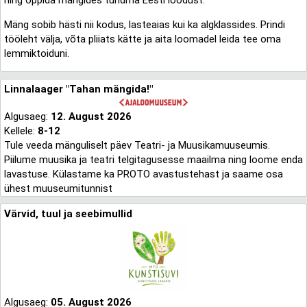
ning õppida mängides tundma Eesti loodust.
Mäng sobib hästi nii kodus, lasteaias kui ka algklassides. Prindi
tööleht välja, võta pliiats kätte ja aita loomadel leida tee oma
lemmiktoiduni.
Linnalaager "Tahan mängida!"
Algusaeg:
12. August 2026
Kellele:
8-12
Tule veeda mänguliselt päev Teatri- ja Muusikamuuseumis.
Piilume muusika ja teatri telgitagusesse maailma ning loome enda
lavastuse. Külastame ka PROTO avastustehast ja saame osa
ühest muuseumitunnist
Värvid, tuul ja seebimullid
Algusaeg:
05. August 2026