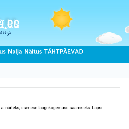
us
Nalja
Näitus
TÄHTPÄEVAD
2.a. näiteks, esimese laagrikogemuse saamiseks. Lapsi