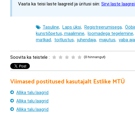
Vaata ka teisi laste laagreid ja üritusi siin:
Sirvi laste laagre
Tasuline,
Laps üksi,
Registreerumisega,
Ööbi
kunstiõpetus, maalimine,
loomadega tegelemine,
matkad,
toitlustus,
juhendaja,
majutus,
vaba aj
Soovita ka teistele :
(0 hinnangut)
Viimased postitused kasutajalt Estlike MTÜ
Allika talu laagrid
Allika talu laagrid
Allika talu laagrid