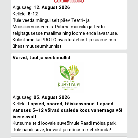
Algusaeg:
12. August 2026
Kellele:
8-12
Tule veeda mänguliselt päev Teatri- ja
Muusikamuuseumis. Piilume muusika ja teatri
telgitagusesse maailma ning loome enda lavastuse.
Külastame ka PROTO avastustehast ja saame osa
ühest muuseumitunnist
Värvid, tuul ja seebimullid
Algusaeg:
05. August 2026
Kellele:
Lapsed, noored, täiskasvanud. Lapsed
vanuses 5–12 võivad osaleda koos vanemaga või
iseseisvalt.
Kutsume teid loovale suveõhtule Raadi mõisa parki.
Tule naudi suve, loovust ja mõnusat seltskonda!