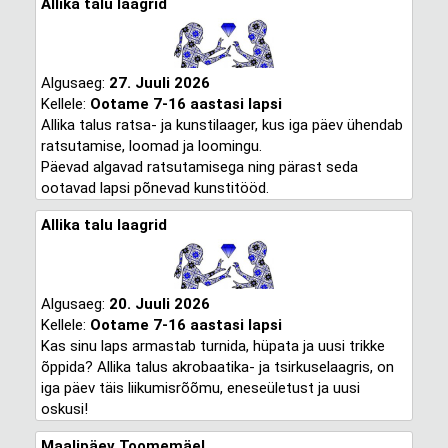
Allika talu laagrid
Algusaeg:
27. Juuli 2026
Kellele:
Ootame 7-16 aastasi lapsi
Allika talus ratsa- ja kunstilaager, kus iga päev ühendab
ratsutamise, loomad ja loomingu.
Päevad algavad ratsutamisega ning pärast seda
ootavad lapsi põnevad kunstitööd.
Allika talu laagrid
Algusaeg:
20. Juuli 2026
Kellele:
Ootame 7-16 aastasi lapsi
Kas sinu laps armastab turnida, hüpata ja uusi trikke
õppida? Allika talus akrobaatika- ja tsirkuselaagris, on
iga päev täis liikumisrõõmu, eneseületust ja uusi
oskusi!
Maalipäev Toomemäel