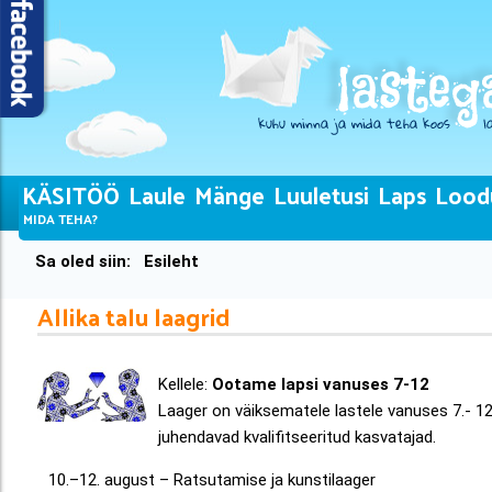
KÄSITÖÖ
Laule
Mänge
Luuletusi
Laps
Lood
MIDA TEHA?
Sa oled siin:
Esileht
Allika talu laagrid
Kellele:
Ootame lapsi vanuses 7-12
Laager on väiksematele lastele vanuses 7.- 1
juhendavad kvalifitseeritud kasvatajad.
10.–12. august – Ratsutamise ja kunstilaager