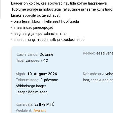
Laager on kõigile, kes soovivad nautida kolme laagripäeva.
Tutvume ponide ja hobustega, ratsutame ja teeme kunstipro
Lisaks spordile ootavad lapsi:
- oma lemmikloom, kelle eest hoolitseda
- imearmsad jänesepojad
- laagrisärgi ja -lipu valmistamine
- ühised mängimised, matk ja koosloomised
Keeled:
eesti vene
Laste vanus:
Ootame
lapsi vanuses 7-12
Algab:
10. August 2026
Kohtade arv:
vahe
Toimumisaeg:
3-päevane
last, tegevused g
ööbimisega laager
Laager ööbimisega
Korraldaja:
Estlike MTÜ
Veebileht:
Ava siit