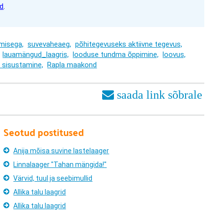
id
.
misega,
suvevaheaeg,
põhitegevuseks aktiivne tegevus,
lauamängud_laagris,
looduse tundma õppimine,
loovus,
a sisustamine,
Rapla maakond
Seotud postitused
Anija mõisa suvine lastelaager
Linnalaager "Tahan mängida!"
Värvid, tuul ja seebimullid
Allika talu laagrid
Allika talu laagrid