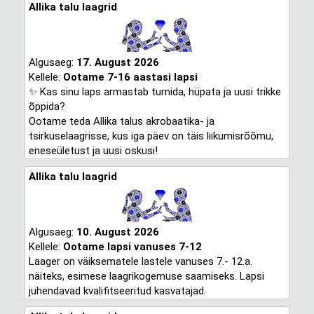
Allika talu laagrid
Algusaeg:
17. August 2026
Kellele:
Ootame 7-16 aastasi lapsi
✨ Kas sinu laps armastab turnida, hüpata ja uusi trikke
õppida?
Ootame teda Allika talus akrobaatika- ja
tsirkuselaagrisse, kus iga päev on täis liikumisrõõmu,
eneseületust ja uusi oskusi!
Allika talu laagrid
Algusaeg:
10. August 2026
Kellele:
Ootame lapsi vanuses 7-12
Laager on väiksematele lastele vanuses 7.- 12.a.
näiteks, esimese laagrikogemuse saamiseks. Lapsi
juhendavad kvalifitseeritud kasvatajad.