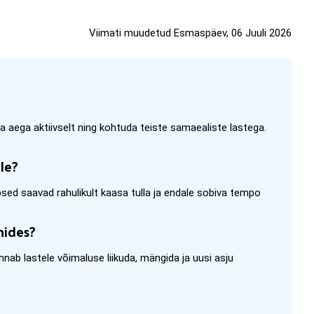
Viimati muudetud Esmaspäev, 06 Juuli 2026
a aega aktiivselt ning kohtuda teiste samaealiste lastega.
ele?
lapsed saavad rahulikult kaasa tulla ja endale sobiva tempo
mides?
nnab lastele võimaluse liikuda, mängida ja uusi asju