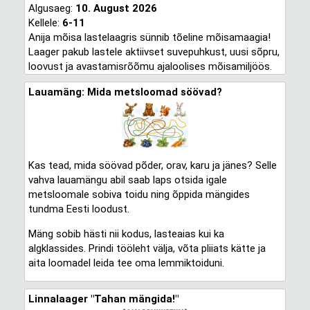
Algusaeg:
10. August 2026
Kellele:
6-11
Anija mõisa lastelaagris sünnib tõeline mõisamaagia!
Laager pakub lastele aktiivset suvepuhkust, uusi sõpru,
loovust ja avastamisrõõmu ajaloolises mõisamiljöös.
Lauamäng: Mida metsloomad söövad?
Kas tead, mida söövad põder, orav, karu ja jänes? Selle
vahva lauamängu abil saab laps otsida igale
metsloomale sobiva toidu ning õppida mängides
tundma Eesti loodust.
Mäng sobib hästi nii kodus, lasteaias kui ka
algklassides. Prindi tööleht välja, võta pliiats kätte ja
aita loomadel leida tee oma lemmiktoiduni.
Linnalaager "Tahan mängida!"