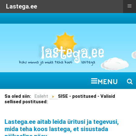
≡
Lastega.ee
MENU
Sa oled siin:
Esileht
SISE - postitused - Valisid
sellised postitused:
Lastega.ee aitab leida üritusi ja tegevusi,
mida teha koos lastega, et sisustada