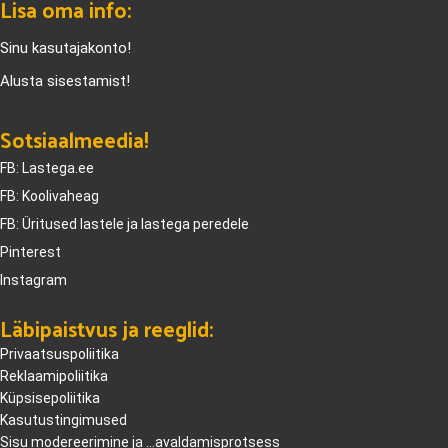
Lisa oma info:
Sinu kasutajakonto!
Alusta sisestamist!
Sotsiaalmeedia!
FB: Lastega.ee
FB: Koolivaheag
FB: Üritused lastele ja lastega peredele
Pinterest
Instagram
Läbipaistvus ja reeglid:
Privaatsuspoliitika
Reklaamipoliitika
Küpsisepoliitika
Kasutustingimused
Sisu modereerimine ja ...avaldamisprotsess