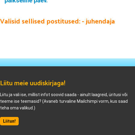
päikseline päev.
Valisid sellised postitused: - juhendaja
Liitu meie uudiskirjaga!
Liitu ja vali ise, millist infot soovid saada - ainult laagreid, üritusi või
teeme ise teemasid? (Avaneb turvaline Mailchimpi vorm, kus saad
teha oma valikud.)
Liitun!