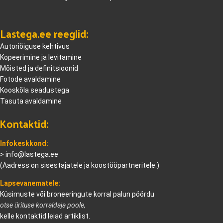
Lastega.ee reeglid:
Autoriõiguse kehtivus
Kopeerimine ja levitamine
Mõisted ja definitsioonid
Fotode avaldamine
Kooskõla seadustega
Tasuta avaldamine
Kontaktid:
Infokeskkond:
>
info@lastega.ee
(Aadress on sisestajatele ja koostööpartneritele.)
Lapsevanematele:
Küsimuste või broneeringute korral palun pöördu
otse ürituse korraldaja poole,
kelle kontaktid leiad artiklist.