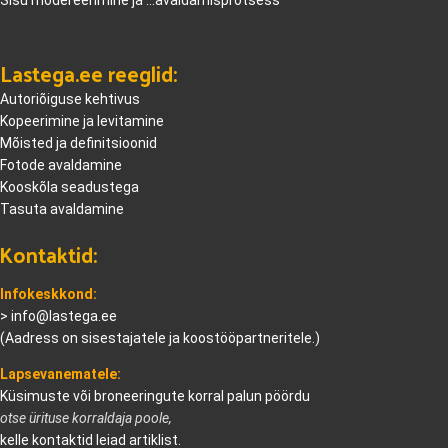
Sisu modereerimine ja ...avaldamisprotsess
Lastega.ee reeglid:
Autoriõiguse kehtivus
Kopeerimine ja levitamine
Mõisted ja definitsioonid
Fotode avaldamine
Kooskõla seadustega
Tasuta avaldamine
Kontaktid:
Infokeskkond:
>
info@lastega.ee
(Aadress on sisestajatele ja koostööpartneritele.)
Lapsevanematele:
Küsimuste või broneeringute korral palun pöördu
otse ürituse korraldaja poole,
kelle kontaktid leiad artiklist.