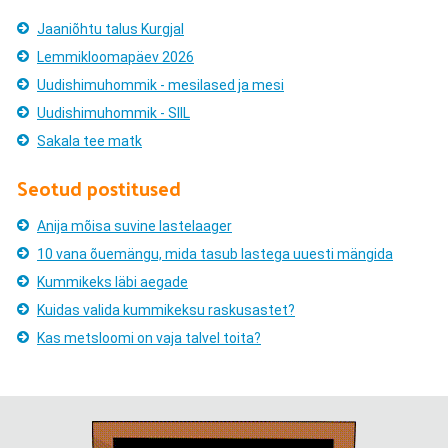
Jaaniõhtu talus Kurgjal
Lemmikloomapäev 2026
Uudishimuhommik - mesilased ja mesi
Uudishimuhommik - SIIL
Sakala tee matk
Seotud postitused
Anija mõisa suvine lastelaager
10 vana õuemängu, mida tasub lastega uuesti mängida
Kummikeks läbi aegade
Kuidas valida kummikeksu raskusastet?
Kas metsloomi on vaja talvel toita?