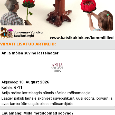
VIIMATI LISATUD ARTIKLID:
Anija mõisa suvine lastelaager
Algusaeg:
10. August 2026
Kellele:
6-11
Anija mõisa lastelaagris sünnib tõeline mõisamaagia!
Laager pakub lastele aktiivset suvepuhkust, uusi sõpru, loovust ja
avastamisrõõmu ajaloolises mõisamiljöös.
Lauamäng: Mida metsloomad söövad?