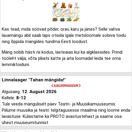
Kas tead, mida söövad põder, orav, karu ja jänes? Selle vahva
lauamängu abil saab laps otsida igale metsloomale sobiva toidu
ning õppida mängides tundma Eesti loodust.
Mäng sobib hästi nii kodus, lasteaias kui ka algklassides. Prindi
tööleht välja, võta pliiats kätte ja aita loomadel leida tee oma
lemmiktoiduni.
Linnalaager "Tahan mängida!"
Algusaeg:
12. August 2026
Kellele:
8-12
Tule veeda mänguliselt päev Teatri- ja Muusikamuuseumis.
Piilume muusika ja teatri telgitagusesse maailma ning loome enda
lavastuse. Külastame ka PROTO avastustehast ja saame osa
ühest muuseumitunnist