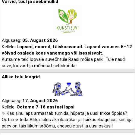
Värvid, tuul ja seebimullid
Algusaeg:
05. August 2026
Kellele:
Lapsed, noored, täiskasvanud. Lapsed vanuses 5–12
võivad osaleda koos vanemaga või iseseisvalt.
Kutsume teid loovale suveõhtule Raadi mõisa parki. Tule naudi
suve, loovust ja mõnusat seltskonda!
Allika talu laagrid
Algusaeg:
17. August 2026
Kellele:
Ootame 7-16 aastasi lapsi
✨ Kas sinu laps armastab turnida, hüpata ja uusi trikke õppida?
Ootame teda Allika talus akrobaatika- ja tsirkuselaagrisse, kus iga
päev on täis liikumisrõõmu, eneseületust ja uusi oskusi!