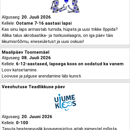
Algusaeg:
20. Juuli 2026
Kellele:
Ootame 7-16 aastasi lapsi
Kas sinu laps armastab turnida, hüpata ja uusi trikke õppida?
Allika talus akrobaatika- ja tsirkuselaagris, on iga päev täis
liikumisrõõmu, eneseületust ja uusi oskusi!
Maalipäev Toomemäel
Algusaeg:
08. Juuli 2026
Kellele:
6-12-aastased, lapsega koos on oodatud ka vanem
Loov katsetamine.
Loovuse ja julguse arendamine läbi kunsti.
Veeohutuse Teadlikkuse päev
Algusaeg:
20. Juuni 2026
Kellele:
0-100
Tasuta heategevuslik kogupereüritus aitab inimestel mõista,