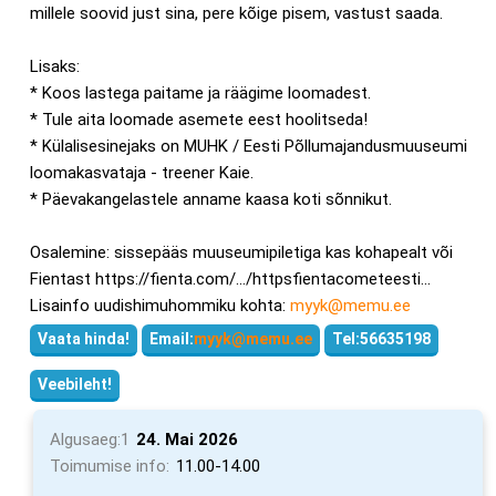
millele soovid just sina, pere kõige pisem, vastust saada.
Lisaks:
* Koos lastega paitame ja räägime loomadest.
* Tule aita loomade asemete eest hoolitseda!
* Külalisesinejaks on MUHK / Eesti Põllumajandusmuuseumi
loomakasvataja - treener Kaie.
* Päevakangelastele anname kaasa koti sõnnikut.
Osalemine: sissepääs muuseumipiletiga kas kohapealt või
Fientast https://fienta.com/.../httpsfientacometeesti...
Lisainfo uudishimuhommiku kohta:
myyk@memu.ee
Vaata hinda!
Email:
myyk@memu.ee
Tel:56635198
Veebileht!
Algusaeg:1
24. Mai 2026
Toimumise info:
11.00-14.00