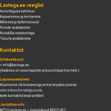
Lastega.ee reeglid:
Autoriõiguse kehtivus
Kopeerimine ja levitamine
Mõisted ja definitsioonid
Fotode avaldamine
Kooskõla seadustega
Tasuta avaldamine
Kontaktid:
Infokeskkond:
>
info@lastega.ee
(Aadress on sisestajatele ja koostööpartneritele.)
Lapsevanematele:
Küsimuste või broneeringute korral palun pöördu
otse ürituse korraldaja poole,
kelle kontaktid leiad artiklist.
Juriidiline info:
MTÜ Lastega.ee – registrikood 80521457