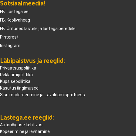
Sotsiaalmeedia!
FB: Lastega.ee
FB: Koolivaheag
FB: Üritused lastele ja lastega peredele
Pinterest
Instagram
Läbipaistvus ja reeglid:
Privaatsuspoliitika
Reklaamipoliitika
Küpsisepoliitika
Kasutustingimused
Sisu modereerimine ja ...avaldamisprotsess
Lastega.ee reeglid:
Autoriõiguse kehtivus
Kopeerimine ja levitamine