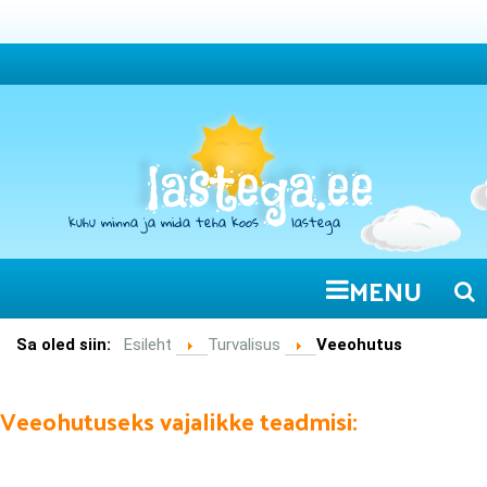
MENU
Sa oled siin:
Esileht
Turvalisus
Veeohutus
Veeohutuseks vajalikke teadmisi: