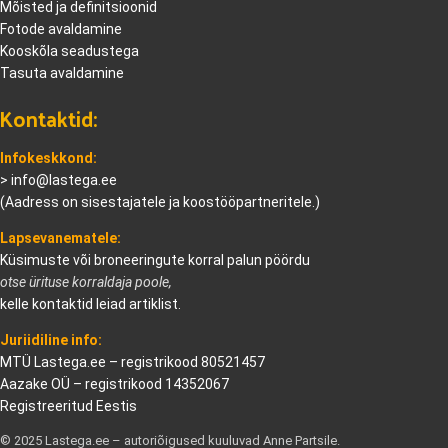
Mõisted ja definitsioonid
Fotode avaldamine
Kooskõla seadustega
Tasuta avaldamine
Kontaktid:
Infokeskkond:
>
info@lastega.ee
(Aadress on sisestajatele ja koostööpartneritele.)
Lapsevanematele:
Küsimuste või broneeringute korral palun pöördu
otse ürituse korraldaja poole,
kelle kontaktid leiad artiklist.
Juriidiline info:
MTÜ Lastega.ee – registrikood 80521457
Aazake OÜ – registrikood 14352067
Registreeritud Eestis
© 2025 Lastega.ee – autoriõigused kuuluvad Anne Partsile.