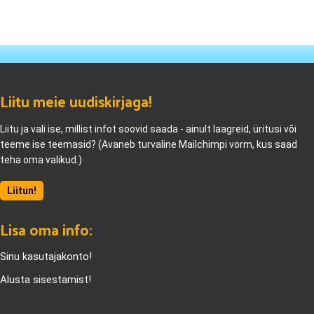
Liitu meie uudiskirjaga!
Liitu ja vali ise, millist infot soovid saada - ainult laagreid, üritusi või
teeme ise teemasid? (Avaneb turvaline Mailchimpi vorm, kus saad
teha oma valikud.)
Liitun!
Lisa oma info:
Sinu kasutajakonto!
Alusta sisestamist!