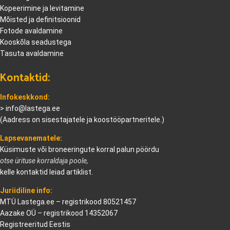
Kopeerimine ja levitamine
Mõisted ja definitsioonid
Fotode avaldamine
Kooskõla seadustega
Tasuta avaldamine
Kontaktid:
Infokeskkond:
>
info@lastega.ee
(Aadress on sisestajatele ja koostööpartneritele.)
Lapsevanematele:
Küsimuste või broneeringute korral palun pöördu
otse ürituse korraldaja poole,
kelle kontaktid leiad artiklist.
Juriidiline info:
MTÜ Lastega.ee – registrikood 80521457
Aazake OÜ – registrikood 14352067
Registreeritud Eestis