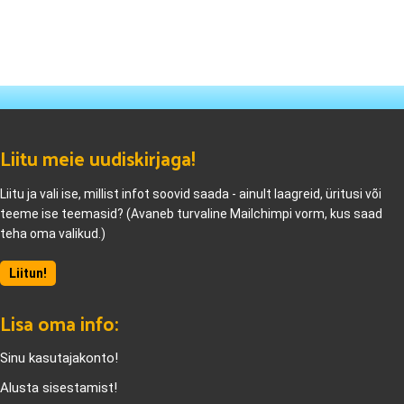
Liitu meie uudiskirjaga!
Liitu ja vali ise, millist infot soovid saada - ainult laagreid, üritusi või
teeme ise teemasid? (Avaneb turvaline Mailchimpi vorm, kus saad
teha oma valikud.)
Liitun!
Lisa oma info:
Sinu kasutajakonto!
Alusta sisestamist!