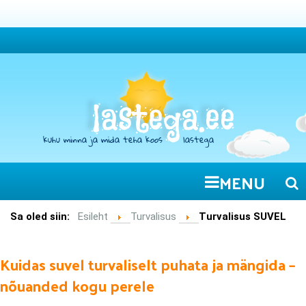
MENU
Sa oled siin:
Esileht
Turvalisus
Turvalisus SUVEL
Kuidas suvel turvaliselt puhata ja mängida –
nõuanded kogu perele