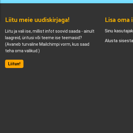
Liitu meie uudiskirjaga!
Lisa oma i
Sinu kasutaja
Liitu ja vali ise, millist infot soovid saada - ainult
laagreid, üritusi või teeme ise teemasid?
Alusta sisest
(Avaneb turvaline Mailchimpi vorm, kus saad
teha oma valikud.)
Liitun!