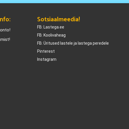
nfo:
Sotsiaalmeedia!
FB: Lastega.ee
konto!
FB: Koolivaheag
amist!
FB: Üritused lastele ja lastega peredele
Pinterest
Instagram