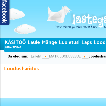
KÄSITÖÖ
Laule
Mänge
Luuletusi
Laps
Lood
MIDA TEHA?
Sa oled siin:
Esileht
MATK LOODUSESSE
Loodusha
Loodusharidus