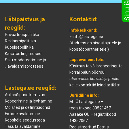
Läbipaistvus ja
Kontaktid:
reeglid:
Infokeskkond:
Privaatsuspoliitika
>
info@lastega.ee
Reklaamipoliitika
(Aadress on sisestajatele ja
Küpsisepoliitika
koostööpartneritele.)
Kasutustingimused
Lapsevanematele:
Sisu modereerimine ja
Küsimuste või broneeringute
...avaldamisprotsess
korral palun pöördu
otse ürituse korraldaja poole,
Lastega.ee reeglid:
kelle kontaktid leiad artiklist.
Autoriõiguse kehtivus
Juriidiline info:
Kopeerimine ja levitamine
MTÜ Lastega.ee –
Mõisted ja definitsioonid
registrikood 80521457
Fotode avaldamine
Aazake OÜ – registrikood
Kooskõla seadustega
14352067
Tasuta avaldamine
Registreeritud Eestis