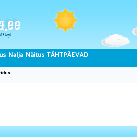
us
Nalja
Näitus
TÄHTPÄEVAD
ridus