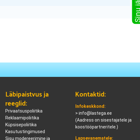
Läbipaistvus ja
Kontaktid:
reeglid:
Infokeskkond:
Privaatsuspoliitika
>
info@lastega.ee
Reklaamipoliitika
(Aadress on sisestajatele ja
Küpsisepoliitika
koostööpartneritele.)
Kasutustingimused
Lapsevanematele:
Sisu modereerimine ja