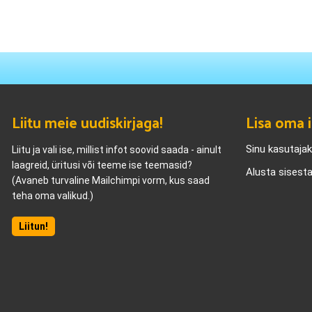
Liitu meie uudiskirjaga!
Lisa oma i
Sinu kasutaja
Liitu ja vali ise, millist infot soovid saada - ainult
laagreid, üritusi või teeme ise teemasid?
Alusta sisest
(Avaneb turvaline Mailchimpi vorm, kus saad
teha oma valikud.)
Liitun!