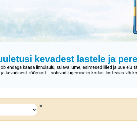
uuletusi kevadest lastele ja pere
ob endaga kaasa linnulaulu, sulava lume, esimesed lilled ja uue elu t
est ja kevadisest rõõmust - sobivad lugemiseks kodus, lasteaias või 