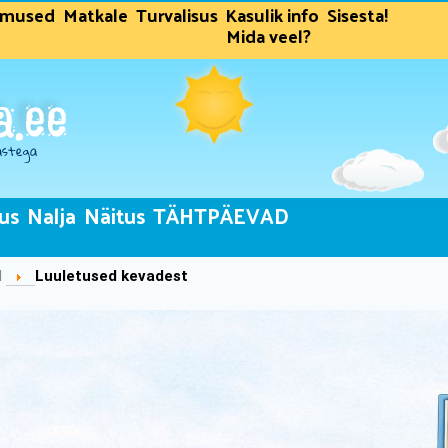
dmused
Matkale
Turvalisus
Kasulik info
Sisesta!
Mida veel?
us
Nalja
Näitus
TÄHTPÄEVAD
d
Luuletused kevadest