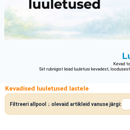
L
Kevad to
Siit rubriigist leiad luuletusi kevadest, loodus
Kevadised luuletused lastele
Filtreeri allpool ↓ olevaid artikleid vanuse järgi: