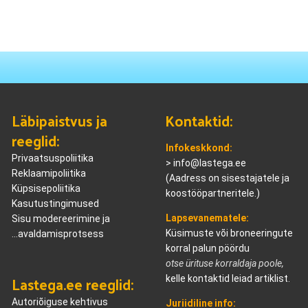
Läbipaistvus ja
Kontaktid:
reeglid:
Infokeskkond:
Privaatsuspoliitika
>
info@lastega.ee
Reklaamipoliitika
(Aadress on sisestajatele ja
Küpsisepoliitika
koostööpartneritele.)
Kasutustingimused
Lapsevanematele:
Sisu modereerimine ja
Küsimuste või broneeringute
...avaldamisprotsess
korral palun pöördu
otse ürituse korraldaja poole,
Lastega.ee reeglid:
kelle kontaktid leiad artiklist.
Autoriõiguse kehtivus
Juriidiline info: