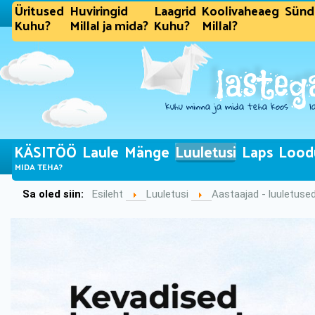
Üritused
Huviringid
Laagrid
Koolivaheaeg
Sün
Kuhu?
Millal ja mida?
Kuhu?
Millal?
KÄSITÖÖ
Laule
Mänge
Luuletusi
Laps
Lood
MIDA TEHA?
Sa oled siin:
Esileht
Luuletusi
Aastaajad - luuletuse