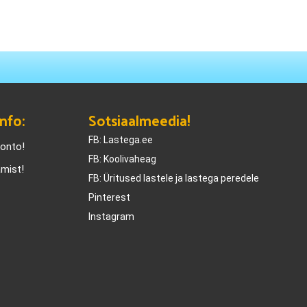
nfo:
Sotsiaalmeedia!
FB: Lastega.ee
konto!
FB: Koolivaheag
amist!
FB: Üritused lastele ja lastega peredele
Pinterest
Instagram