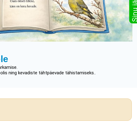
le
ärkamise.
koolis ning kevadiste tähtpäevade tähistamiseks..