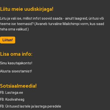
Liitu meie uudiskirjaga!
Liitu ja vali ise, millist infot soovid saada - ainult laagreid, üritusi või
teeme ise teemasid? (Avaneb turvaline Mailchimpi vorm, kus saad
teha oma valikud.)
Liitun!
Lisa oma info:
Sinu kasutajakonto!
Alusta sisestamist!
Sotsiaalmeedia!
FB: Lastega.ee
FB: Koolivaheag
FB: Üritused lastele ja lastega peredele