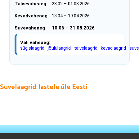
Talvevaheaeg
23.02 – 01.03.2026
Kevadvaheaeg
13.04 – 19.04.2026
Suvevaheaeg
10.06 – 31.08.2026
V
ali vaheaeg:
sügislaagrid
·
jõululaagrid
·
talvelaagrid
·
kevadlaagrid
·
suve
Suvelaagrid lastele üle Eesti