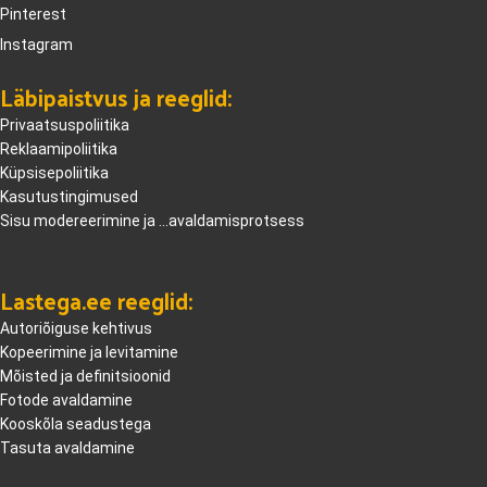
Pinterest
Instagram
Läbipaistvus ja reeglid:
Privaatsuspoliitika
Reklaamipoliitika
Küpsisepoliitika
Kasutustingimused
Sisu modereerimine ja ...avaldamisprotsess
Lastega.ee reeglid:
Autoriõiguse kehtivus
Kopeerimine ja levitamine
Mõisted ja definitsioonid
Fotode avaldamine
Kooskõla seadustega
Tasuta avaldamine