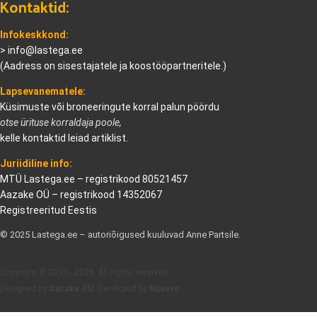
Kontaktid:
Infokeskkond:
>
info@lastega.ee
(Aadress on sisestajatele ja koostööpartneritele.)
Lapsevanematele:
Küsimuste või broneeringute korral palun pöördu
otse ürituse korraldaja poole,
kelle kontaktid leiad artiklist.
Juriidiline info:
MTÜ Lastega.ee – registrikood 80521457
Aazake OÜ – registrikood 14352067
Registreeritud Eestis
© 2025 Lastega.ee – autoriõigused kuuluvad Anne Partsile.
Copyright © 2013 - 2026. All rights reserved.
Designed by
Aazake OÜ
. Developed by
Nuevvo