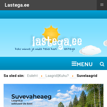
≡
≡
Mida teha lastega:
Lastega.ee
MENU
Sa oled siin:
Esileht
Laagrid||Kuhu?
Suvelaagrid