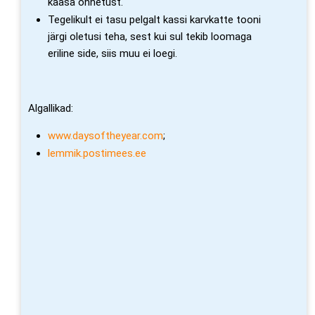
kaasa õnnetust.
Tegelikult ei tasu pelgalt kassi karvkatte tooni
järgi oletusi teha, sest kui sul tekib loomaga
eriline side, siis muu ei loegi.
Algallikad:
www.daysoftheyear.com
;
lemmik.postimees.ee