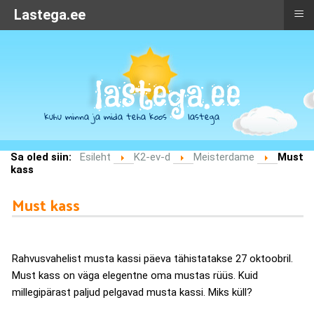
≡
Lastega.ee
Sa oled siin:
Esileht
K2-ev-d
Meisterdame
Must
kass
Must kass
Rahvusvahelist musta kassi päeva tähistatakse 27 oktoobril.
Must kass on väga elegentne oma mustas rüüs. Kuid
millegipärast paljud pelgavad musta kassi. Miks küll?