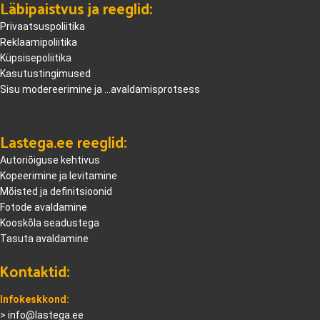
Läbipaistvus ja reeglid:
Privaatsuspoliitika
Reklaamipoliitika
Küpsisepoliitika
Kasutustingimused
Sisu modereerimine ja ...avaldamisprotsess
Lastega.ee reeglid:
Autoriõiguse kehtivus
Kopeerimine ja levitamine
Mõisted ja definitsioonid
Fotode avaldamine
Kooskõla seadustega
Tasuta avaldamine
Kontaktid:
Infokeskkond:
>
info@lastega.ee