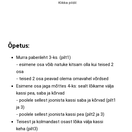
Õpetus:
Murra paberileht 3-ks. (pilt1)
- esimene osa võib natuke kitsam olla kui teised 2
osa
- teised 2 osa peavad olema omavahel võrdsed
Esimene osa jaga mõttes 4-ks: sealt lõikame välja
kassi pea, saba ja kõrvad
- poolele sellest joonista kassi saba ja kõrvad (pilt1
ja 3)
- poolele sellest joonista kassi pea (pilt2 ja 3)
Teisest ja kolmandast osast lõika välja kassi
keha (pilt3)