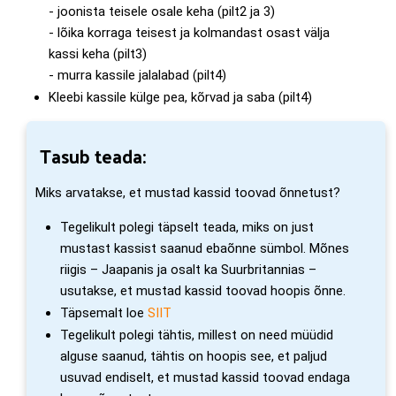
- joonista teisele osale keha (pilt2 ja 3)
- lõika korraga teisest ja kolmandast osast välja
kassi keha (pilt3)
- murra kassile jalalabad (pilt4)
Kleebi kassile külge pea, kõrvad ja saba (pilt4)
Tasub teada:
Miks arvatakse, et mustad kassid toovad õnnetust?
Tegelikult polegi täpselt teada, miks on just
mustast kassist saanud ebaõnne sümbol. Mõnes
riigis – Jaapanis ja osalt ka Suurbritannias –
usutakse, et mustad kassid toovad hoopis õnne.
Täpsemalt loe
SIIT
Tegelikult polegi tähtis, millest on need müüdid
alguse saanud, tähtis on hoopis see, et paljud
usuvad endiselt, et mustad kassid toovad endaga