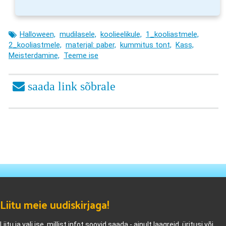
Halloween,
mudilasele,
koolieelikule,
1_kooliastmele,
2_kooliastmele,
materjal: paber,
kummitus tont,
Kass,
Meisterdamine,
Teeme ise
Liitu meie uudiskirjaga!
Liitu ja vali ise, millist infot soovid saada - ainult laagreid, üritusi või