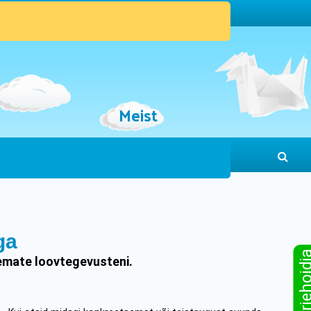
Meist
ga
Sinu järjeho
ikemate loovtegevusteni.