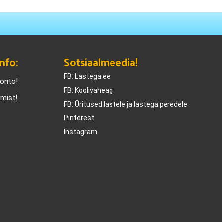
nfo:
Sotsiaalmeedia!
FB: Lastega.ee
konto!
FB: Koolivaheag
amist!
FB: Üritused lastele ja lastega peredele
Pinterest
Instagram