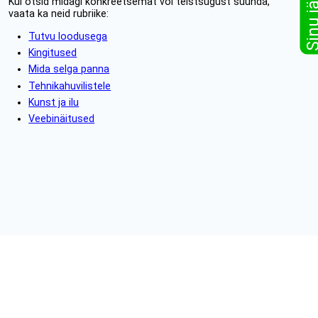
Kui otsid midagi konkreetsemat või teistsugust suunda,
vaata ka neid rubriike:
Tutvu loodusega
Kingitused
Mida selga panna
Tehnikahuvilistele
Kunst ja ilu
Veebinäitused