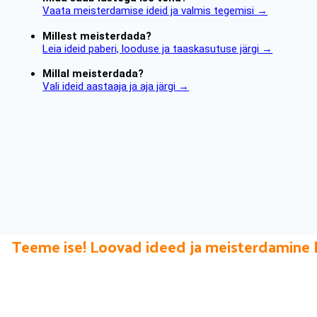
Vaata meisterdamise ideid ja valmis tegemisi →
Millest meisterdada?
Leia ideid paberi, looduse ja taaskasutuse järgi →
Millal meisterdada?
Vali ideid aastaaja ja aja järgi →
Teeme ise! Loovad ideed ja meisterdamine 