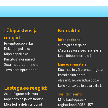
Läbipaistvus ja
Kontaktid:
reeglid:
Infokeskkond:
Privaatsuspoliitika
>
info@lastega.ee
Reklaamipoliitika
(Aadress on sisestajatele ja
Küpsisepoliitika
koostööpartneritele.)
Kasutustingimused
Lapsevanematele:
Sisu modereerimine ja
Küsimuste või broneeringute
...avaldamisprotsess
korral palun pöördu
otse ürituse korraldaja poole,
Lastega.ee reeglid:
kelle kontaktid leiad artiklist.
Autoriõiguse kehtivus
Juriidiline info:
Kopeerimine ja levitamine
MTÜ Lastega.ee –
Mõisted ja definitsioonid
registrikood 80521457