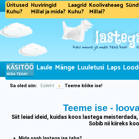
Üritused
Huviringid
Laagrid
Koolivaheaeg
Sün
Kuhu?
Millal ja mida?
Kuhu?
Millal?
KÄSITÖÖ
Laule
Mänge
Luuletusi
Laps
Lood
MIDA TEHA?
Sa oled siin:
Esileht
Teeme kõike ise!
Teeme ise - loov
Siit leiad ideid, kuidas koos lastega meisterdada
Sobib nii kiireks k
Mida saab lastega ise teha?