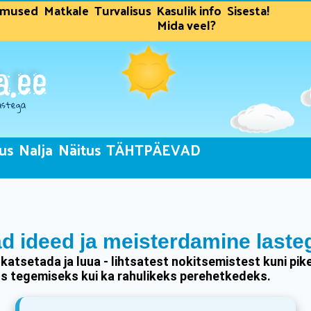
dmused
Matkale
Turvalisus
Kasulik info
Sisesta!
Mida veel?
us
Nalja
Näitus
TÄHTPÄEVAD
ad ideed ja meisterdamine laste
, katsetada ja luua - lihtsatest nokitsemistest kuni p
oos tegemiseks kui ka rahulikeks perehetkedeks.