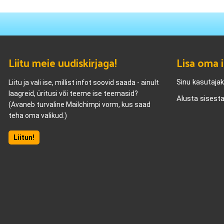
Liitu meie uudiskirjaga!
Lisa oma i
Sinu kasutaja
Liitu ja vali ise, millist infot soovid saada - ainult
laagreid, üritusi või teeme ise teemasid?
Alusta sisest
(Avaneb turvaline Mailchimpi vorm, kus saad
teha oma valikud.)
Liitun!